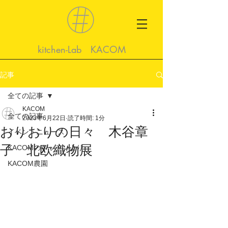
kitchen-Lab KACOM
記事
全ての記事
KACOM
全ての記事
2023年6月22日
読了時間: 1分
おりおりの日々 木谷章
イベントニュース
子 北欧織物展
KACOMのキッチンより
KACOM農園