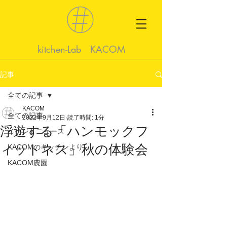
kitchen-Lab KACOM
記事
全ての記事
KACOM
全ての記事
2022年9月12日
読了時間: 1分
浮遊する「ハンモックフ
イベントニュース
ィットネス」秋の体験会
KACOMのキッチンより
KACOM農園