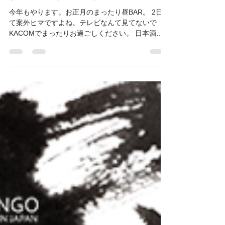
2025年12月30日
読了時間: 1分
イベントニュース
お正月のまったりBAR
今年もやります。お正月のまったり昼BAR。 2日っ
て案外ヒマですよね。テレビなんて見てないで
KACOMでまったりお過ごしください。 日本酒も
ワインもビールもあります。軽いおつまみをご用
意します。 1/2〜4は、同時にイマタニタカコの個
展もやってますのでよろしければ。 2026年1月2日
（金）12:00〜16:00 お待ちしております！