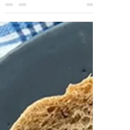
夏だ、セッタだ！Design SETTA
Sango × Sumihiko de CAFE
DESIGN SETTA SANGOがKACOMにやってきま
す！ 奈良県三郷町の雪駄は100年以上の歴史があ
ります。 そこにデザインのチカラで伝統的な雪駄
をモダンなファッションに昇華させたのです。 圧
倒的な履き心地の良さと可愛さでDESIGN
SETTA...