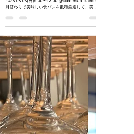
KACOM
2025年7月28日
読了時間: 1分
イベントニュース
森と風のモーニングカフェ
《good morning cafe 森と風》
2025.08.03(日)9:00〜13:00 @kitchenlab_kacom
月替わりで美味しい食パンを数種厳選して、美味
しいトーストをご用意します。 バターや自家製ジ
ャム、チーズグリルなど焼き方も選んでいただき
ます。...