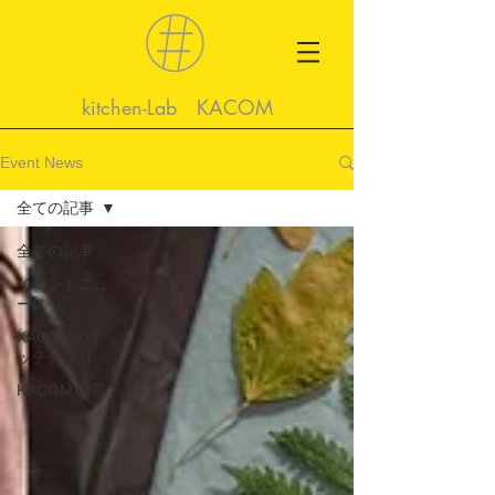
kitchen-Lab KACOM
Event News
全ての記事
全ての記事
イベントニュ
ース
KACOMのキ
ッチンより
KACOM農園