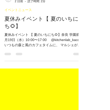
KACOM
2 日前
読了時間: 2分
イベントニュース
夏休みイベント【 夏のいちに
ち🌻】
夏休みイベント 【 夏のいちにち🌻】奈良 学園前 8
月19日（水）10:00〜17:00 @kitchenlab_kacom
いつもの森と風のカフェタイムに、 マルシェが加
わります。 今年もとっても暑い夏休みですが、 涼
しい場所で楽しみにぜひお越しください！ 今回は
お子様も一緒に楽しんでもらえる企画をしていま
す。 🌿10:00〜13:30 『草木染めのワークショッ
プ』 限定4組様◎ @aki__nn 自然の中にあるは葉
っぱやお花を布に写し出します。 自分で摘んだ
り、選んだり、 世界で1枚のハンカチを作りましょ
う🍁 蒸し作業の間にお弁当を食べていただきま
す。 詳しくは別キャンプションにて。 親子参加
▷6500yen（お弁当2つ付） 中学生以上、大人お一