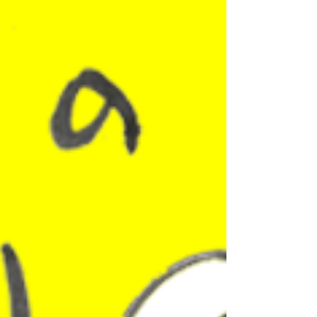
人参加▷6000円（お弁当付） 🍇14:00〜15:00
『季節のフルーツパフェ作り』 限定4名様 森と風
ではおなじみのパフェですが、ケーキやクリー
ム、季節のフルーツを盛り付けて、自分のパフェ
を作ってもらいます。 お子様限定企画です。 参加
費▷1000yen （付き添いの大人の方はカフェで1