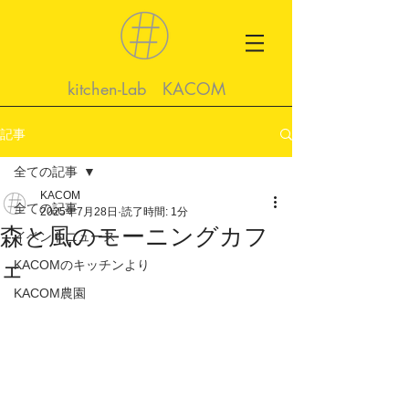
kitchen-Lab KACOM
記事
全ての記事
KACOM
全ての記事
2025年7月28日
読了時間: 1分
森と風のモーニングカフ
イベントニュース
ェ
KACOMのキッチンより
KACOM農園