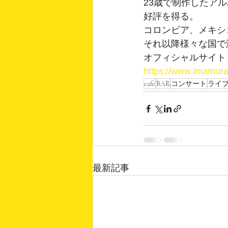
23歳で制作したアル
好評を得る。
コロンビア、メキシ
それ以降様々な国で
オフィシャルサイト
https://www.imamur
cafe
BAR
コンサート
ライ
最新記事