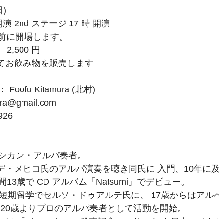
日)
開演 2nd ステージ 17 時 開演
 分前に開場します。
,500 円
eにてお飲み物を販売します
fu Kitamura (北村) 
ra@gmail.com
926
シカン・アルパ奏者。
・デ・メヒコ氏のアルパ演奏を聴き同氏に 入門、10年に
3歳で CD アルバム「Natsumi」でデビュー。
の短期留学でセルソ・ドゥアルテ氏に、 17歳からはアル
 20歳よりプロのアルパ奏者として活動を開始。