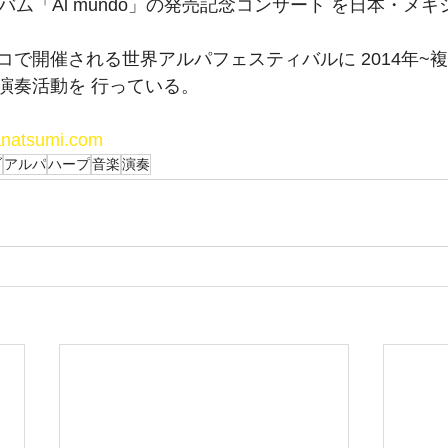
バム「Al mundo」の発売記念コンサート を日本・メ
コで開催される世界アルパフェスティバルに 2014年~
演奏活動を 行っている。
anatsumi.com
ブ
アルパ
ハープ
音楽
演奏