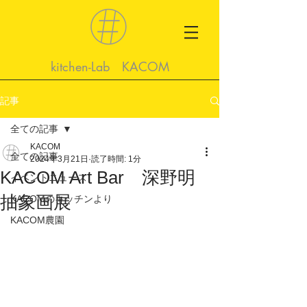
kitchen-Lab KACOM
記事
全ての記事
KACOM
全ての記事
2024年3月21日
読了時間: 1分
KACOM Art Bar 深野明
イベントニュース
抽象画展
KACOMのキッチンより
KACOM農園