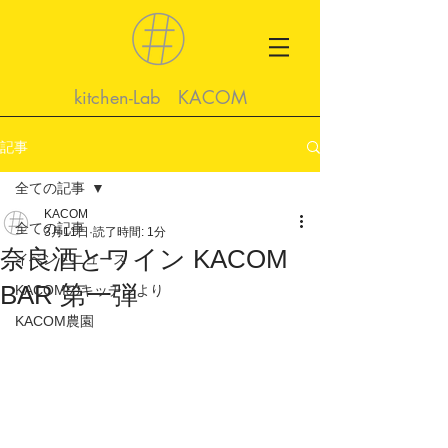
kitchen-Lab KACOM
記事
全ての記事
KACOM
全ての記事
3月11日
読了時間: 1分
奈良酒とワイン KACOM
イベントニュース
BAR 第一弾
KACOMのキッチンより
KACOM農園