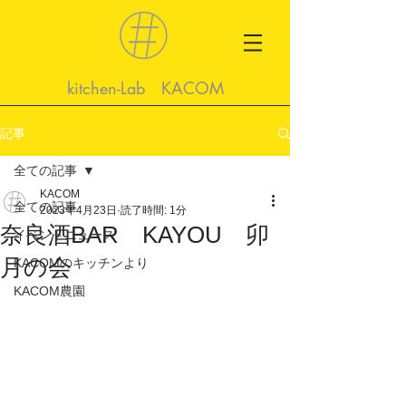
kitchen-Lab KACOM
記事
全ての記事
KACOM
全ての記事
2023年4月23日
読了時間: 1分
奈良酒BAR KAYOU 卯
イベントニュース
月の会
KACOMのキッチンより
KACOM農園