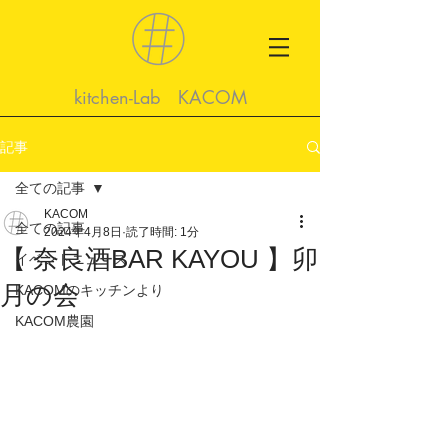
kitchen-Lab KACOM
記事
全ての記事
KACOM
全ての記事
2024年4月8日
読了時間: 1分
【 奈良酒BAR KAYOU 】卯
イベントニュース
月の会
KACOMのキッチンより
KACOM農園