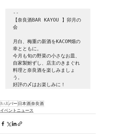
-- 

【奈良酒BAR KAYOU 】卯月の
会

月白、梅重の新酒をKACOM畑の
幸とともに。

今月も旬の野菜の小さなお皿、
自家製鮒ずし、店主のきまぐれ
料理と奈良酒を楽しみましょ
う。

BAR
バー
日本酒
奈良酒
イベントニュース