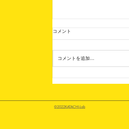
コメント
コメントを追加…
夏休みイベント【 夏のいちに
ち🌻】
©2022KATACHI-Lab