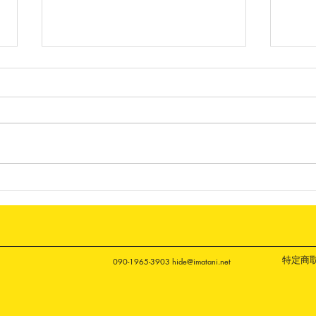
7月のKACOM BAR
6月の
特定商
090-1965-3903
hide@imatani.net