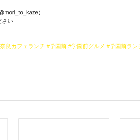
ri_to_kaze）
ださい
#奈良カフェランチ
#学園前
#学園前グルメ
#学園前ラン