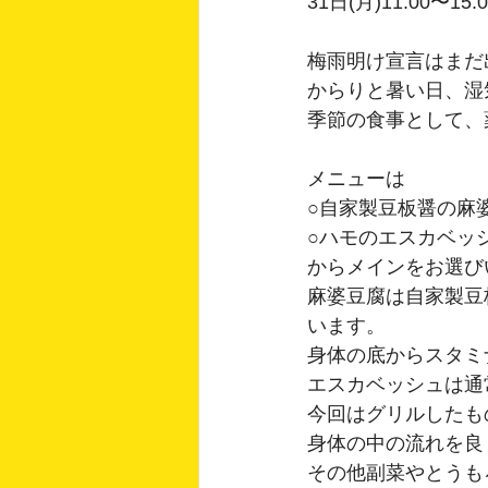
31日(月)11:00〜15:0
梅雨明け宣言はまだ
からりと暑い日、湿
季節の食事として、
メニューは
○自家製豆板醤の麻
○ハモのエスカベッ
からメインをお選び
麻婆豆腐は自家製豆
います。
身体の底からスタミ
エスカベッシュは通
今回はグリルしたも
身体の中の流れを良
その他副菜やとうも