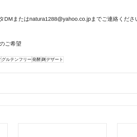
またはnatura1288@yahoo.co.jpまでご連絡くだ
部のご希望
ツ
グルテンフリー
発酵
麹
デザート