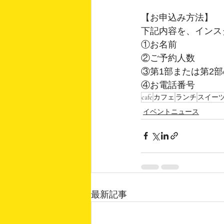
【お申込み方法】
下記内容を、インスタDM
①お名前
②ご予約人数
③第1部または第2
④お電話番号
cafe
カフェ
ランチ
スイー
イベントニュース
最新記事