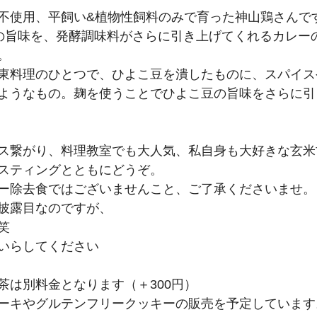
不使用、平飼い&植物性飼料のみで育った神山鶏さんで
の旨味を、発酵調味料がさらに引き上げてくれるカレー
。
東料理のひとつで、ひよこ豆を潰したものに、スパイス
ようなもの。麹を使うことでひよこ豆の旨味をさらに引
ス繋がり、料理教室でも大人気、私自身も大好きな玄米
スティングとともにどうぞ。
ー除去食ではございませんこと、ご了承くださいませ。
披露目なのですが、
笑
いらしてください
茶は別料金となります（＋300円）
ーキやグルテンフリークッキーの販売を予定しています